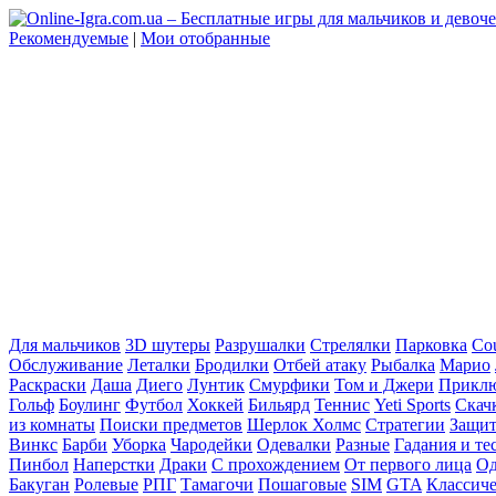
Рекомендуемые
|
Мои отобранные
Для мальчиков
3D шутеры
Разрушалки
Стрелялки
Парковка
Cou
Обслуживание
Леталки
Бродилки
Отбей атаку
Рыбалка
Марио
Раскраски
Даша
Диего
Лунтик
Смурфики
Том и Джери
Прикл
Гольф
Боулинг
Футбол
Хоккей
Бильярд
Теннис
Yeti Sports
Скач
из комнаты
Поиски предметов
Шерлок Холмс
Стратегии
Защит
Винкс
Барби
Уборка
Чародейки
Одевалки
Разные
Гадания и те
Пинбол
Наперстки
Драки
С прохождением
От первого лица
Од
Бакуган
Ролевые
РПГ
Тамагочи
Пошаговые
SIM
GTA
Классич