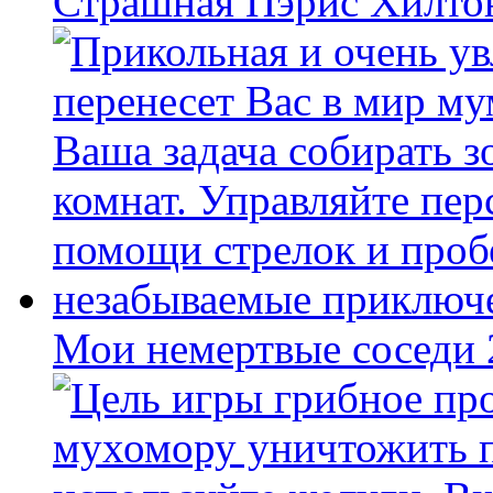
Страшная Пэрис Хилто
Мои немертвые соседи