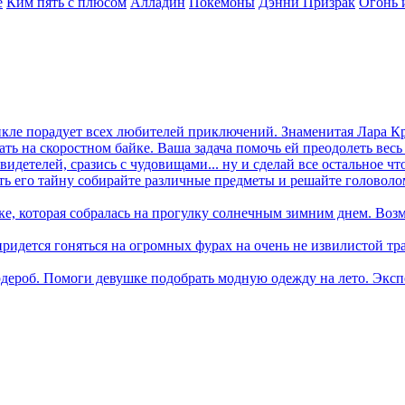
е
Ким пять с плюсом
Алладин
Покемоны
Дэнни Призрак
Огонь 