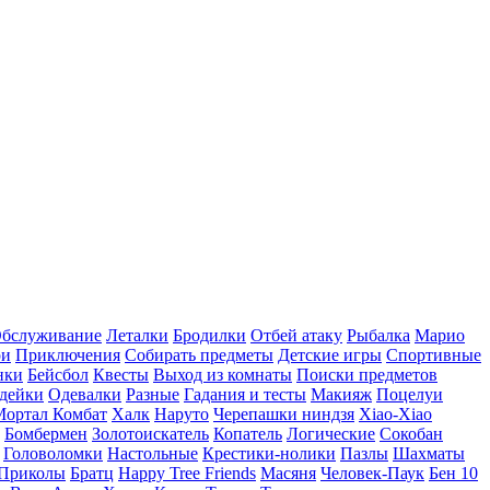
бслуживание
Леталки
Бродилки
Отбей атаку
Рыбалка
Марио
ри
Приключения
Собирать предметы
Детские игры
Спортивные
нки
Бейсбол
Квесты
Выход из комнаты
Поиски предметов
дейки
Одевалки
Разные
Гадания и тесты
Макияж
Поцелуи
Мортал Комбат
Халк
Наруто
Черепашки ниндзя
Xiao-Xiao
Бомбермен
Золотоискатель
Копатель
Логические
Сокобан
Головоломки
Настольные
Крестики-нолики
Пазлы
Шахматы
Приколы
Братц
Happy Tree Friends
Масяня
Человек-Паук
Бен 10