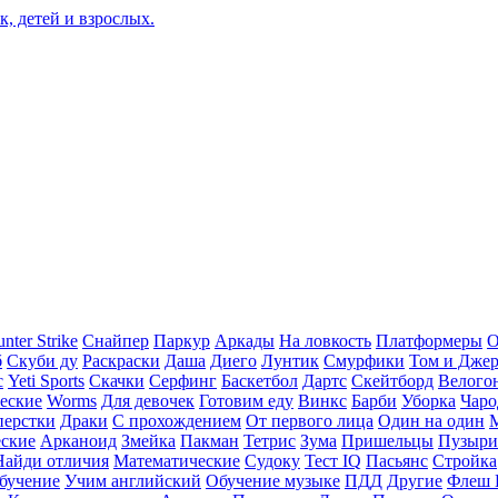
nter Strike
Снайпер
Паркур
Аркады
На ловкость
Платформеры
О
б
Скуби ду
Раскраски
Даша
Диего
Лунтик
Смурфики
Том и Дже
с
Yeti Sports
Скачки
Серфинг
Баскетбол
Дартс
Скейтборд
Велого
еские
Worms
Для девочек
Готовим еду
Винкс
Барби
Уборка
Чаро
перстки
Драки
С прохождением
От первого лица
Один на один
еские
Арканоид
Змейка
Пакман
Тетрис
Зума
Пришельцы
Пузыри
Найди отличия
Математические
Судоку
Тест IQ
Пасьянс
Стройка
бучение
Учим английский
Обучение музыке
ПДД
Другие
Флеш 