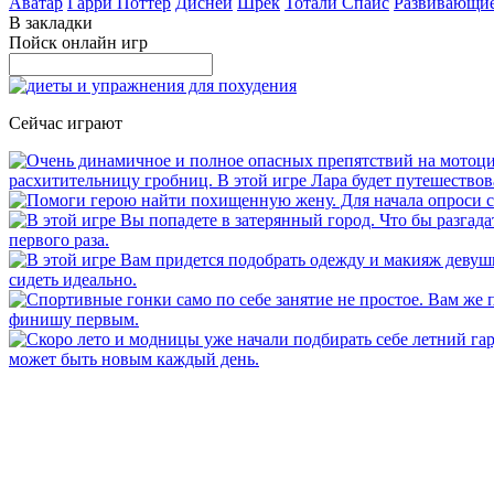
Аватар
Гарри Поттер
Дисней
Шрек
Тотали Спайс
Развивающи
В закладки
Пойск онлайн игр
Сейчас играют