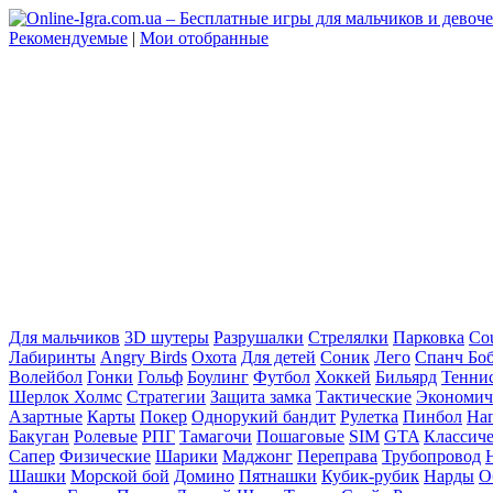
Рекомендуемые
|
Мои отобранные
Для мальчиков
3D шутеры
Разрушалки
Стрелялки
Парковка
Cou
Лабиринты
Angry Birds
Охота
Для детей
Соник
Лего
Спанч Бо
Волейбол
Гонки
Гольф
Боулинг
Футбол
Хоккей
Бильярд
Тенни
Шерлок Холмс
Стратегии
Защита замка
Тактические
Экономич
Азартные
Карты
Покер
Однорукий бандит
Рулетка
Пинбол
На
Бакуган
Ролевые
РПГ
Тамагочи
Пошаговые
SIM
GTA
Классич
Сапер
Физические
Шарики
Маджонг
Переправа
Трубопровод
Шашки
Морской бой
Домино
Пятнашки
Кубик-рубик
Нарды
О