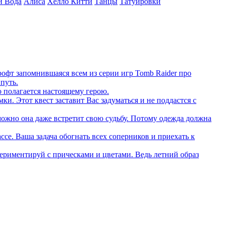
и Вода
Алиса
Хелло Китти
Танцы
Татуировки