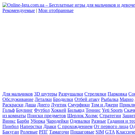
Рекомендуемые
|
Мои отобранные
Для мальчиков
3D шутеры
Разрушалки
Стрелялки
Парковка
Cou
Обслуживание
Леталки
Бродилки
Отбей атаку
Рыбалка
Марио
Раскраски
Даша
Диего
Лунтик
Смурфики
Том и Джери
Прикл
Гольф
Боулинг
Футбол
Хоккей
Бильярд
Теннис
Yeti Sports
Скач
из комнаты
Поиски предметов
Шерлок Холмс
Стратегии
Защит
Винкс
Барби
Уборка
Чародейки
Одевалки
Разные
Гадания и те
Пинбол
Наперстки
Драки
С прохождением
От первого лица
Од
Бакуган
Ролевые
РПГ
Тамагочи
Пошаговые
SIM
GTA
Классич