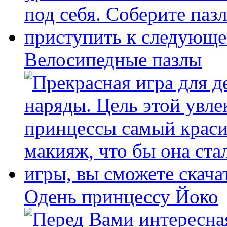
Велосипедные пазлы
Одень принцессу Йоко