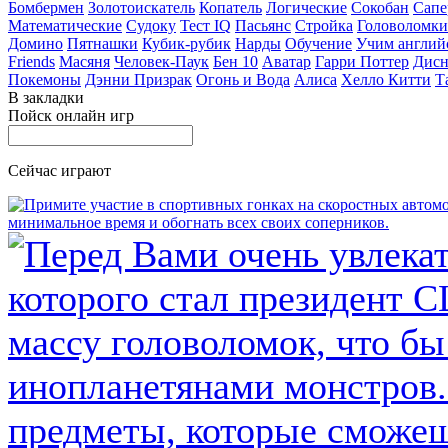
Бомбермен
Золотоискатель
Копатель
Логические
Сокобан
Сапе
Математические
Судоку
Тест IQ
Пасьянс
Стройка
Головоломки
Домино
Пятнашки
Кубик-рубик
Нарды
Обучение
Учим англий
Friends
Масяня
Человек-Паук
Бен 10
Аватар
Гарри Поттер
Дисн
Покемоны
Дэнни Призрак
Огонь и Вода
Алиса
Хелло Китти
Т
В закладки
Пойск онлайн игр
Сейчас играют