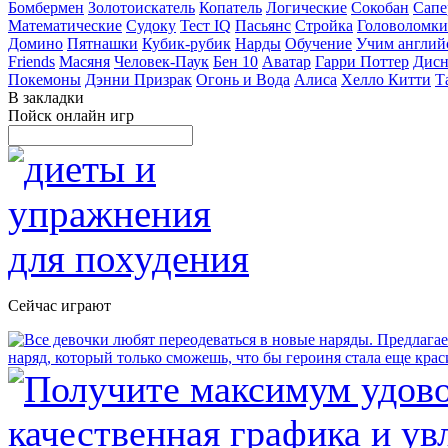
Бомбермен
Золотоискатель
Копатель
Логические
Сокобан
Сапе
Математические
Судоку
Тест IQ
Пасьянс
Стройка
Головоломки
Домино
Пятнашки
Кубик-рубик
Нарды
Обучение
Учим англий
Friends
Масяня
Человек-Паук
Бен 10
Аватар
Гарри Поттер
Дисн
Покемоны
Дэнни Призрак
Огонь и Вода
Алиса
Хелло Китти
Т
В закладки
Пойск онлайн игр
Сейчас играют