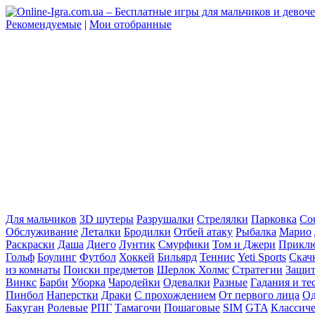
Рекомендуемые
|
Мои отобранные
Для мальчиков
3D шутеры
Разрушалки
Стрелялки
Парковка
Cou
Обслуживание
Леталки
Бродилки
Отбей атаку
Рыбалка
Марио
Раскраски
Даша
Диего
Лунтик
Смурфики
Том и Джери
Прикл
Гольф
Боулинг
Футбол
Хоккей
Бильярд
Теннис
Yeti Sports
Скач
из комнаты
Поиски предметов
Шерлок Холмс
Стратегии
Защит
Винкс
Барби
Уборка
Чародейки
Одевалки
Разные
Гадания и те
Пинбол
Наперстки
Драки
С прохождением
От первого лица
Од
Бакуган
Ролевые
РПГ
Тамагочи
Пошаговые
SIM
GTA
Классич