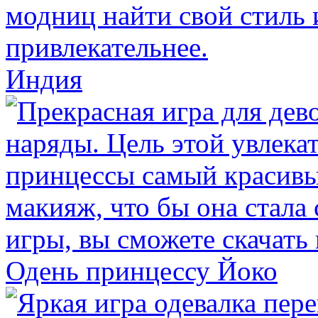
Индия
Одень принцессу Йоко