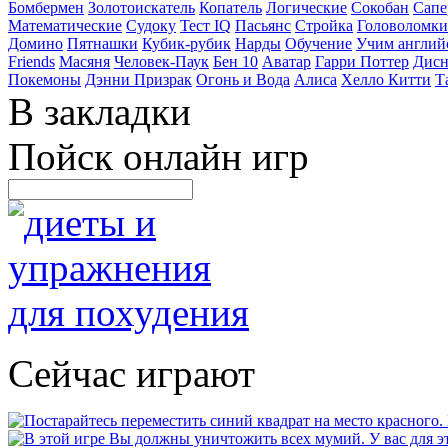
Бомбермен
Золотоискатель
Копатель
Логические
Сокобан
Сапе
Математические
Судоку
Тест IQ
Пасьянс
Стройка
Головоломки
Домино
Пятнашки
Кубик-рубик
Нарды
Обучение
Учим англий
Friends
Масяня
Человек-Паук
Бен 10
Аватар
Гарри Поттер
Дисн
Покемоны
Дэнни Призрак
Огонь и Вода
Алиса
Хелло Китти
Т
В закладки
Пойск онлайн игр
Сейчас играют