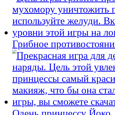
Грибное противостояни
Одень принцессу Йоко