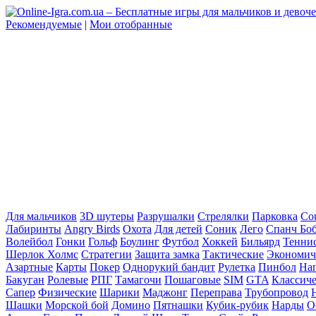
Рекомендуемые
|
Мои отобранные
Для мальчиков
3D шутеры
Разрушалки
Стрелялки
Парковка
Cou
Лабиринты
Angry Birds
Охота
Для детей
Соник
Лего
Спанч Бо
Волейбол
Гонки
Гольф
Боулинг
Футбол
Хоккей
Бильярд
Тенни
Шерлок Холмс
Стратегии
Защита замка
Тактические
Экономич
Азартные
Карты
Покер
Однорукий бандит
Рулетка
Пинбол
На
Бакуган
Ролевые
РПГ
Тамагочи
Пошаговые
SIM
GTA
Классич
Сапер
Физические
Шарики
Маджонг
Переправа
Трубопровод
Шашки
Морской бой
Домино
Пятнашки
Кубик-рубик
Нарды
О