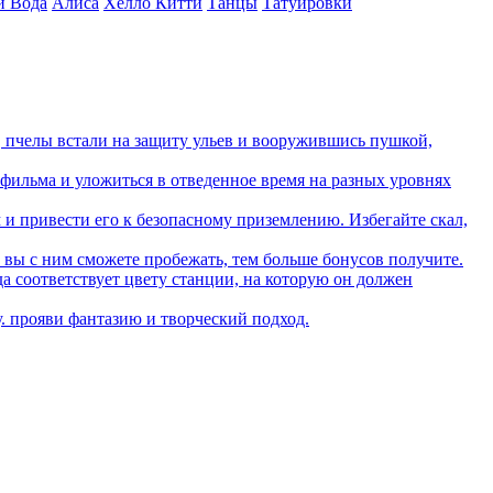
и Вода
Алиса
Хелло Китти
Танцы
Татуировки