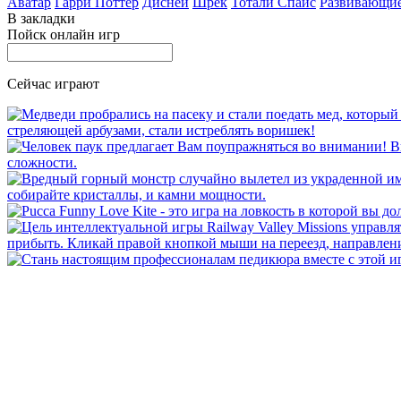
Аватар
Гарри Поттер
Дисней
Шрек
Тотали Спайс
Развивающи
В закладки
Пойск онлайн игр
Сейчас играют