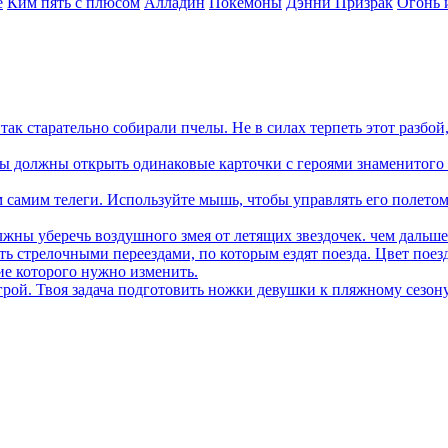
е
Ким пять с плюсом
Алладин
Покемоны
Дэнни Призрак
Огонь 