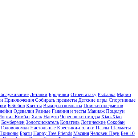
бслуживание
Леталки
Бродилки
Отбей атаку
Рыбалка
Марио
ри
Приключения
Собирать предметы
Детские игры
Спортивные
нки
Бейсбол
Квесты
Выход из комнаты
Поиски предметов
дейки
Одевалки
Разные
Гадания и тесты
Макияж
Поцелуи
Мортал Комбат
Халк
Наруто
Черепашки ниндзя
Xiao-Xiao
Бомбермен
Золотоискатель
Копатель
Логические
Сокобан
Головоломки
Настольные
Крестики-нолики
Пазлы
Шахматы
Приколы
Братц
Happy Tree Friends
Масяня
Человек-Паук
Бен 10