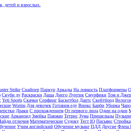
nter Strike
Снайпер
Паркур
Аркады
На ловкость
Платформеры
О
б
Скуби ду
Раскраски
Даша
Диего
Лунтик
Смурфики
Том и Дже
с
Yeti Sports
Скачки
Серфинг
Баскетбол
Дартс
Скейтборд
Велого
еские
Worms
Для девочек
Готовим еду
Винкс
Барби
Уборка
Чаро
перстки
Драки
С прохождением
От первого лица
Один на один
еские
Арканоид
Змейка
Пакман
Тетрис
Зума
Пришельцы
Пузыри
Найди отличия
Математические
Судоку
Тест IQ
Пасьянс
Стройка
бучение
Учим английский
Обучение музыке
ПДД
Другие
Флеш 