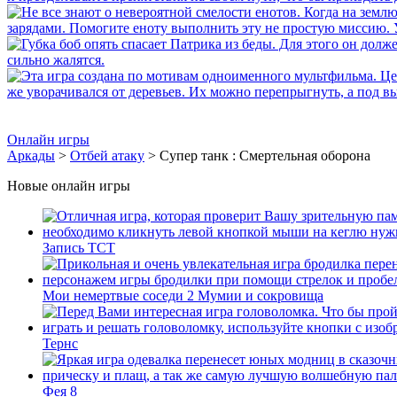
Онлайн игры
Аркады
>
Отбей атаку
> Супер танк : Смертельная оборона
Новые онлайн игры
Запись ТСТ
Мои немертвые соседи 2 Мумии и сокровища
Тернс
Фея 8