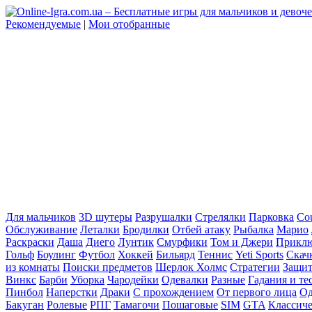
Рекомендуемые
|
Мои отобранные
Для мальчиков
3D шутеры
Разрушалки
Стрелялки
Парковка
Cou
Обслуживание
Леталки
Бродилки
Отбей атаку
Рыбалка
Марио
Раскраски
Даша
Диего
Лунтик
Смурфики
Том и Джери
Прикл
Гольф
Боулинг
Футбол
Хоккей
Бильярд
Теннис
Yeti Sports
Скач
из комнаты
Поиски предметов
Шерлок Холмс
Стратегии
Защит
Винкс
Барби
Уборка
Чародейки
Одевалки
Разные
Гадания и те
Пинбол
Наперстки
Драки
С прохождением
От первого лица
Од
Бакуган
Ролевые
РПГ
Тамагочи
Пошаговые
SIM
GTA
Классич