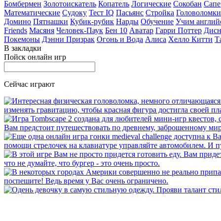
Бомбермен
Золотоискатель
Копатель
Логические
Сокобан
Сапе
Математические
Судоку
Тест IQ
Пасьянс
Стройка
Головоломки
Домино
Пятнашки
Кубик-рубик
Нарды
Обучение
Учим англий
Friends
Масяня
Человек-Паук
Бен 10
Аватар
Гарри Поттер
Дисн
Покемоны
Дэнни Призрак
Огонь и Вода
Алиса
Хелло Китти
Т
В закладки
Пойск онлайн игр
Сейчас играют