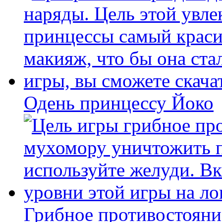
Одень принцессу Йоко
Грибное противостояни