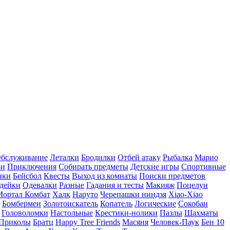
бслуживание
Леталки
Бродилки
Отбей атаку
Рыбалка
Марио
ри
Приключения
Собирать предметы
Детские игры
Спортивные
нки
Бейсбол
Квесты
Выход из комнаты
Поиски предметов
дейки
Одевалки
Разные
Гадания и тесты
Макияж
Поцелуи
Мортал Комбат
Халк
Наруто
Черепашки ниндзя
Xiao-Xiao
Бомбермен
Золотоискатель
Копатель
Логические
Сокобан
Головоломки
Настольные
Крестики-нолики
Пазлы
Шахматы
Приколы
Братц
Happy Tree Friends
Масяня
Человек-Паук
Бен 10