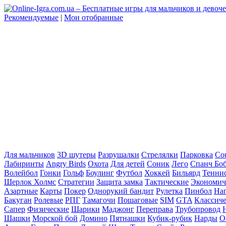
Рекомендуемые
|
Мои отобранные
Для мальчиков
3D шутеры
Разрушалки
Стрелялки
Парковка
Cou
Лабиринты
Angry Birds
Охота
Для детей
Соник
Лего
Спанч Бо
Волейбол
Гонки
Гольф
Боулинг
Футбол
Хоккей
Бильярд
Тенни
Шерлок Холмс
Стратегии
Защита замка
Тактические
Экономич
Азартные
Карты
Покер
Однорукий бандит
Рулетка
Пинбол
На
Бакуган
Ролевые
РПГ
Тамагочи
Пошаговые
SIM
GTA
Классич
Сапер
Физические
Шарики
Маджонг
Переправа
Трубопровод
Шашки
Морской бой
Домино
Пятнашки
Кубик-рубик
Нарды
О