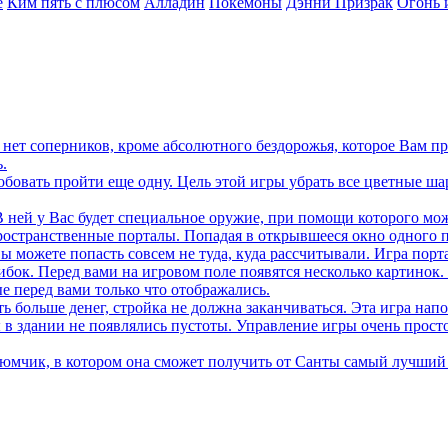
е
Ким пять с плюсом
Алладин
Покемоны
Дэнни Призрак
Огонь 