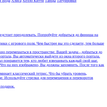
и Вода
Алиса
Хелло Китти
Танцы
Татуировки