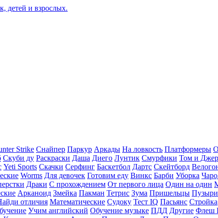
nter Strike
Снайпер
Паркур
Аркады
На ловкость
Платформеры
О
б
Скуби ду
Раскраски
Даша
Диего
Лунтик
Смурфики
Том и Дже
с
Yeti Sports
Скачки
Серфинг
Баскетбол
Дартс
Скейтборд
Велого
еские
Worms
Для девочек
Готовим еду
Винкс
Барби
Уборка
Чаро
перстки
Драки
С прохождением
От первого лица
Один на один
еские
Арканоид
Змейка
Пакман
Тетрис
Зума
Пришельцы
Пузыри
Найди отличия
Математические
Судоку
Тест IQ
Пасьянс
Стройка
бучение
Учим английский
Обучение музыке
ПДД
Другие
Флеш 