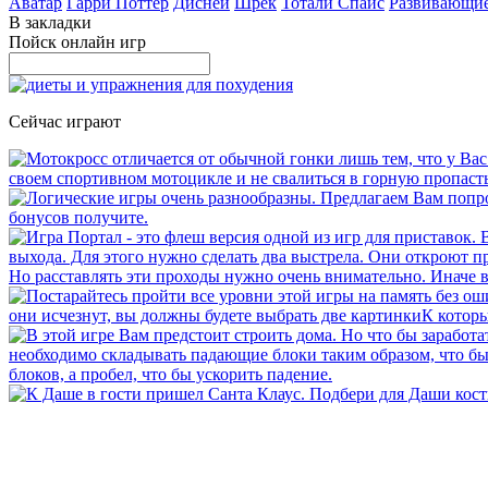
Аватар
Гарри Поттер
Дисней
Шрек
Тотали Спайс
Развивающи
В закладки
Пойск онлайн игр
Сейчас играют