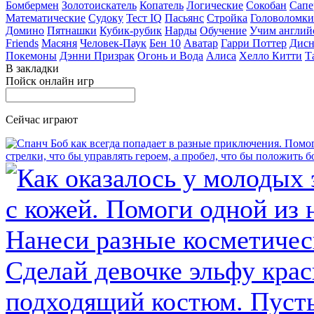
Бомбермен
Золотоискатель
Копатель
Логические
Сокобан
Сапе
Математические
Судоку
Тест IQ
Пасьянс
Стройка
Головоломки
Домино
Пятнашки
Кубик-рубик
Нарды
Обучение
Учим англий
Friends
Масяня
Человек-Паук
Бен 10
Аватар
Гарри Поттер
Дисн
Покемоны
Дэнни Призрак
Огонь и Вода
Алиса
Хелло Китти
Т
В закладки
Пойск онлайн игр
Сейчас играют