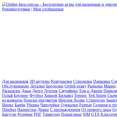
Рекомендуемые
|
Мои отобранные
Для мальчиков
3D шутеры
Разрушалки
Стрелялки
Парковка
Cou
Обслуживание
Леталки
Бродилки
Отбей атаку
Рыбалка
Марио
Раскраски
Даша
Диего
Лунтик
Смурфики
Том и Джери
Прикл
Гольф
Боулинг
Футбол
Хоккей
Бильярд
Теннис
Yeti Sports
Скач
из комнаты
Поиски предметов
Шерлок Холмс
Стратегии
Защит
Винкс
Барби
Уборка
Чародейки
Одевалки
Разные
Гадания и те
Пинбол
Наперстки
Драки
С прохождением
От первого лица
Од
Бакуган
Ролевые
РПГ
Тамагочи
Пошаговые
SIM
GTA
Классич