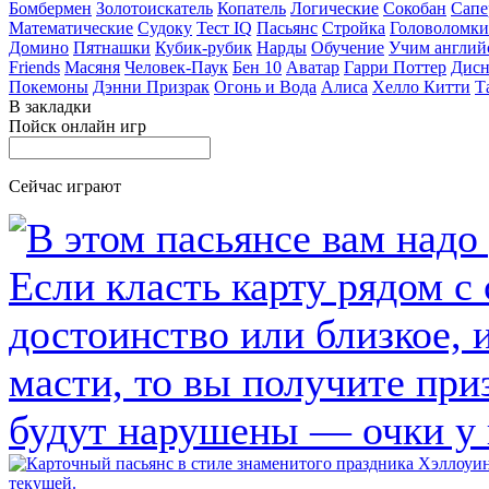
Бомбермен
Золотоискатель
Копатель
Логические
Сокобан
Сапе
Математические
Судоку
Тест IQ
Пасьянс
Стройка
Головоломки
Домино
Пятнашки
Кубик-рубик
Нарды
Обучение
Учим англий
Friends
Масяня
Человек-Паук
Бен 10
Аватар
Гарри Поттер
Дисн
Покемоны
Дэнни Призрак
Огонь и Вода
Алиса
Хелло Китти
Т
В закладки
Пойск онлайн игр
Сейчас играют