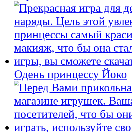
Одень принцессу Йоко