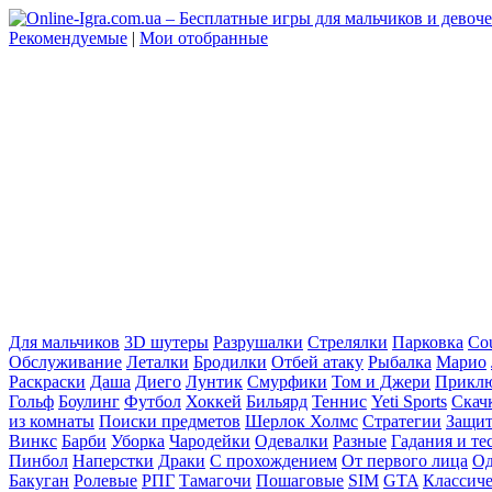
Рекомендуемые
|
Мои отобранные
Для мальчиков
3D шутеры
Разрушалки
Стрелялки
Парковка
Cou
Обслуживание
Леталки
Бродилки
Отбей атаку
Рыбалка
Марио
Раскраски
Даша
Диего
Лунтик
Смурфики
Том и Джери
Прикл
Гольф
Боулинг
Футбол
Хоккей
Бильярд
Теннис
Yeti Sports
Скач
из комнаты
Поиски предметов
Шерлок Холмс
Стратегии
Защит
Винкс
Барби
Уборка
Чародейки
Одевалки
Разные
Гадания и те
Пинбол
Наперстки
Драки
С прохождением
От первого лица
Од
Бакуган
Ролевые
РПГ
Тамагочи
Пошаговые
SIM
GTA
Классич