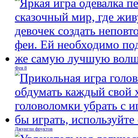
Фея 8
Джунгли фруктов