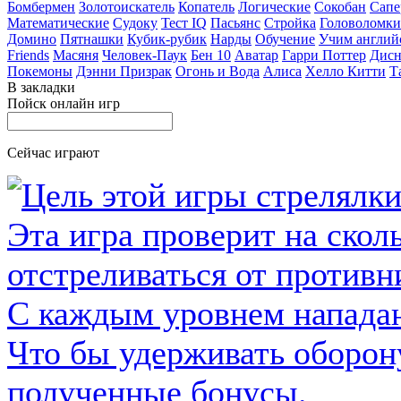
Бомбермен
Золотоискатель
Копатель
Логические
Сокобан
Сапе
Математические
Судоку
Тест IQ
Пасьянс
Стройка
Головоломки
Домино
Пятнашки
Кубик-рубик
Нарды
Обучение
Учим англий
Friends
Масяня
Человек-Паук
Бен 10
Аватар
Гарри Поттер
Дисн
Покемоны
Дэнни Призрак
Огонь и Вода
Алиса
Хелло Китти
Т
В закладки
Пойск онлайн игр
Сейчас играют