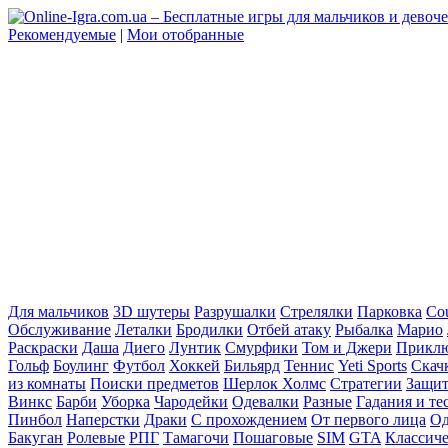
Рекомендуемые
|
Мои отобранные
Для мальчиков
3D шутеры
Разрушалки
Стрелялки
Парковка
Cou
Обслуживание
Леталки
Бродилки
Отбей атаку
Рыбалка
Марио
Раскраски
Даша
Диего
Лунтик
Смурфики
Том и Джери
Прикл
Гольф
Боулинг
Футбол
Хоккей
Бильярд
Теннис
Yeti Sports
Скач
из комнаты
Поиски предметов
Шерлок Холмс
Стратегии
Защит
Винкс
Барби
Уборка
Чародейки
Одевалки
Разные
Гадания и те
Пинбол
Наперстки
Драки
С прохождением
От первого лица
Од
Бакуган
Ролевые
РПГ
Тамагочи
Пошаговые
SIM
GTA
Классич