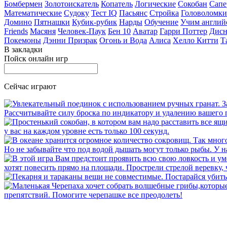
Бомбермен
Золотоискатель
Копатель
Логические
Сокобан
Сапе
Математические
Судоку
Тест IQ
Пасьянс
Стройка
Головоломки
Домино
Пятнашки
Кубик-рубик
Нарды
Обучение
Учим англий
Friends
Масяня
Человек-Паук
Бен 10
Аватар
Гарри Поттер
Дисн
Покемоны
Дэнни Призрак
Огонь и Вода
Алиса
Хелло Китти
Т
В закладки
Пойск онлайн игр
Сейчас играют