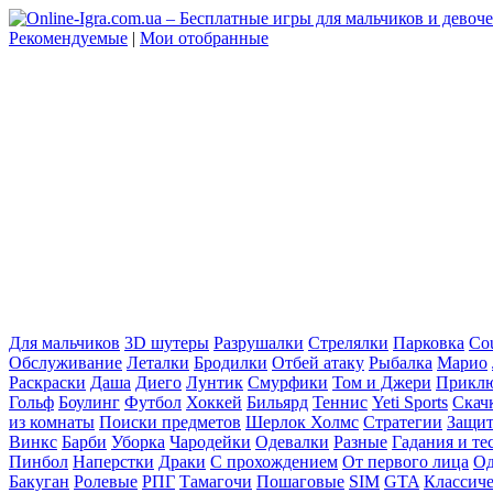
Рекомендуемые
|
Мои отобранные
Для мальчиков
3D шутеры
Разрушалки
Стрелялки
Парковка
Cou
Обслуживание
Леталки
Бродилки
Отбей атаку
Рыбалка
Марио
Раскраски
Даша
Диего
Лунтик
Смурфики
Том и Джери
Прикл
Гольф
Боулинг
Футбол
Хоккей
Бильярд
Теннис
Yeti Sports
Скач
из комнаты
Поиски предметов
Шерлок Холмс
Стратегии
Защит
Винкс
Барби
Уборка
Чародейки
Одевалки
Разные
Гадания и те
Пинбол
Наперстки
Драки
С прохождением
От первого лица
Од
Бакуган
Ролевые
РПГ
Тамагочи
Пошаговые
SIM
GTA
Классич