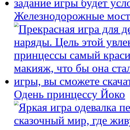
Железнодорожные мост
Одень принцессу Йоко