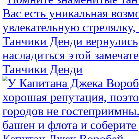
Танчики Денди
Капитан Джек Воробей