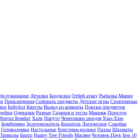
бслуживание
Леталки
Бродилки
Отбей атаку
Рыбалка
Марио
ри
Приключения
Собирать предметы
Детские игры
Спортивные
нки
Бейсбол
Квесты
Выход из комнаты
Поиски предметов
дейки
Одевалки
Разные
Гадания и тесты
Макияж
Поцелуи
Мортал Комбат
Халк
Наруто
Черепашки ниндзя
Xiao-Xiao
Бомбермен
Золотоискатель
Копатель
Логические
Сокобан
Головоломки
Настольные
Крестики-нолики
Пазлы
Шахматы
Приколы
Братц
Happy Tree Friends
Масяня
Человек-Паук
Бен 10