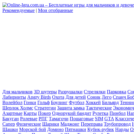
Рекомендуемые
|
Мои отобранные
Для мальчиков
3D шутеры
Разрушалки
Стрелялки
Парковка
Cou
Лабиринты
Angry Birds
Охота
Для детей
Соник
Лего
Спанч Бо
Волейбол
Гонки
Гольф
Боулинг
Футбол
Хоккей
Бильярд
Тенни
Шерлок Холмс
Стратегии
Защита замка
Тактические
Экономич
Азартные
Карты
Покер
Однорукий бандит
Рулетка
Пинбол
На
Бакуган
Ролевые
РПГ
Тамагочи
Пошаговые
SIM
GTA
Классич
Сапер
Физические
Шарики
Маджонг
Переправа
Трубопровод
Шашки
Морской бой
Домино
Пятнашки
Кубик-рубик
Нарды
О