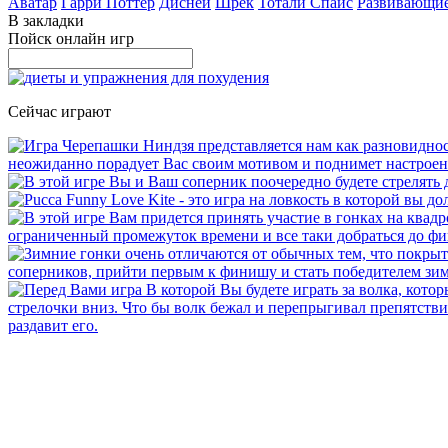
Аватар
Гарри Поттер
Дисней
Шрек
Тотали Спайс
Развивающи
В закладки
Пойск онлайн игр
Сейчас играют