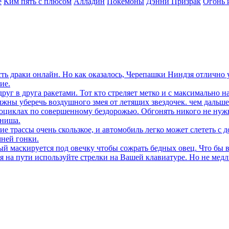
е
Ким пять с плюсом
Алладин
Покемоны
Дэнни Призрак
Огонь 