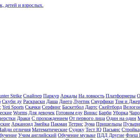
nter Strike
Снайпер
Паркур
Аркады
На ловкость
Платформеры
О
б
Скуби ду
Раскраски
Даша
Диего
Лунтик
Смурфики
Том и Дже
с
Yeti Sports
Скачки
Серфинг
Баскетбол
Дартс
Скейтборд
Велого
еские
Worms
Для девочек
Готовим еду
Винкс
Барби
Уборка
Чаро
перстки
Драки
С прохождением
От первого лица
Один на один
еские
Арканоид
Змейка
Пакман
Тетрис
Зума
Пришельцы
Пузыри
Найди отличия
Математические
Судоку
Тест IQ
Пасьянс
Стройка
бучение
Учим английский
Обучение музыке
ПДД
Другие
Флеш 