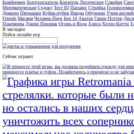
Бомбермен
Золотоискатель
Копатель
Логические
Сокобан
Сапе
Математические
Судоку
Тест IQ
Пасьянс
Стройка
Головоломки
Домино
Пятнашки
Кубик-рубик
Нарды
Обучение
Учим англий
Friends
Масяня
Человек-Паук
Бен 10
Аватар
Гарри Поттер
Дисн
Покемоны
Дэнни Призрак
Огонь и Вода
Алиса
Хелло Китти
Т
В закладки
Пойск онлайн игр
Сейчас играют