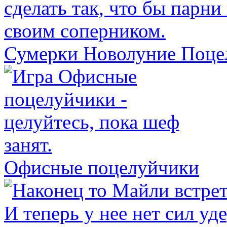
Сумерки Новолуние Поце
Офисные поцелуйчики