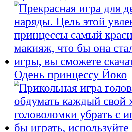
Одень принцессу Йоко