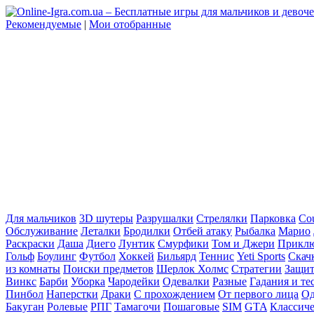
Рекомендуемые
|
Мои отобранные
Для мальчиков
3D шутеры
Разрушалки
Стрелялки
Парковка
Cou
Обслуживание
Леталки
Бродилки
Отбей атаку
Рыбалка
Марио
Раскраски
Даша
Диего
Лунтик
Смурфики
Том и Джери
Прикл
Гольф
Боулинг
Футбол
Хоккей
Бильярд
Теннис
Yeti Sports
Скач
из комнаты
Поиски предметов
Шерлок Холмс
Стратегии
Защит
Винкс
Барби
Уборка
Чародейки
Одевалки
Разные
Гадания и те
Пинбол
Наперстки
Драки
С прохождением
От первого лица
Од
Бакуган
Ролевые
РПГ
Тамагочи
Пошаговые
SIM
GTA
Классич