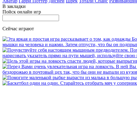
Аватар
Гарри Поттер
Дисней
Шрек
Тотали Спайс
Развивающи
В закладки
Пойск онлайн игр
Сейчас играют