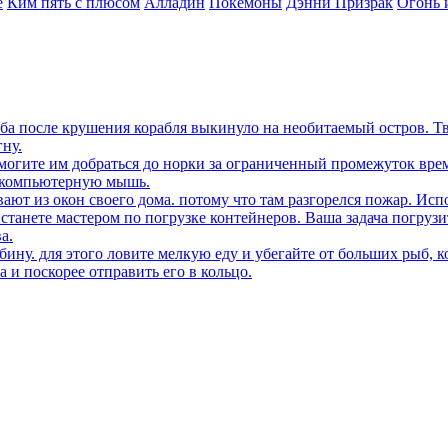
е
Ким пять с плюсом
Алладин
Покемоны
Дэнни Призрак
Огонь 