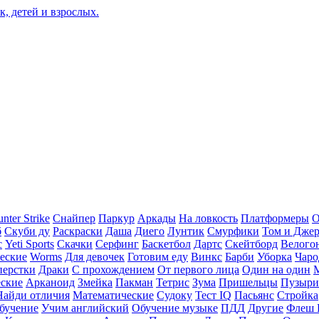
nter Strike
Снайпер
Паркур
Аркады
На ловкость
Платформеры
О
б
Скуби ду
Раскраски
Даша
Диего
Лунтик
Смурфики
Том и Дже
с
Yeti Sports
Скачки
Серфинг
Баскетбол
Дартс
Скейтборд
Велого
еские
Worms
Для девочек
Готовим еду
Винкс
Барби
Уборка
Чаро
перстки
Драки
С прохождением
От первого лица
Один на один
еские
Арканоид
Змейка
Пакман
Тетрис
Зума
Пришельцы
Пузыри
Найди отличия
Математические
Судоку
Тест IQ
Пасьянс
Стройка
бучение
Учим английский
Обучение музыке
ПДД
Другие
Флеш 