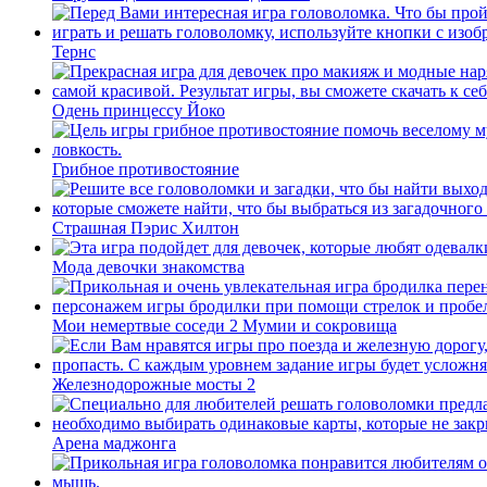
Тернс
Одень принцессу Йоко
Грибное противостояние
Страшная Пэрис Хилтон
Мода девочки знакомства
Мои немертвые соседи 2 Мумии и сокровища
Железнодорожные мосты 2
Арена маджонга