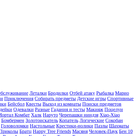
бслуживание
Леталки
Бродилки
Отбей атаку
Рыбалка
Марио
ри
Приключения
Собирать предметы
Детские игры
Спортивные
нки
Бейсбол
Квесты
Выход из комнаты
Поиски предметов
дейки
Одевалки
Разные
Гадания и тесты
Макияж
Поцелуи
Мортал Комбат
Халк
Наруто
Черепашки ниндзя
Xiao-Xiao
Бомбермен
Золотоискатель
Копатель
Логические
Сокобан
Головоломки
Настольные
Крестики-нолики
Пазлы
Шахматы
Приколы
Братц
Happy Tree Friends
Масяня
Человек-Паук
Бен 10