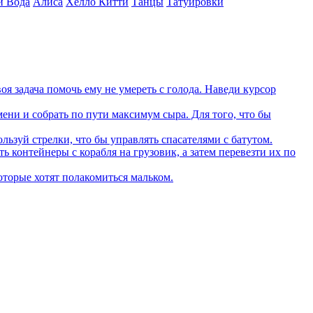
и Вода
Алиса
Хелло Китти
Танцы
Татуировки