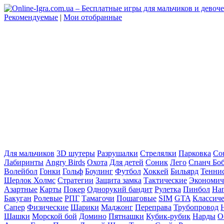
Рекомендуемые
|
Мои отобранные
Для мальчиков
3D шутеры
Разрушалки
Стрелялки
Парковка
Cou
Лабиринты
Angry Birds
Охота
Для детей
Соник
Лего
Спанч Бо
Волейбол
Гонки
Гольф
Боулинг
Футбол
Хоккей
Бильярд
Тенни
Шерлок Холмс
Стратегии
Защита замка
Тактические
Экономич
Азартные
Карты
Покер
Однорукий бандит
Рулетка
Пинбол
На
Бакуган
Ролевые
РПГ
Тамагочи
Пошаговые
SIM
GTA
Классич
Сапер
Физические
Шарики
Маджонг
Переправа
Трубопровод
Шашки
Морской бой
Домино
Пятнашки
Кубик-рубик
Нарды
О