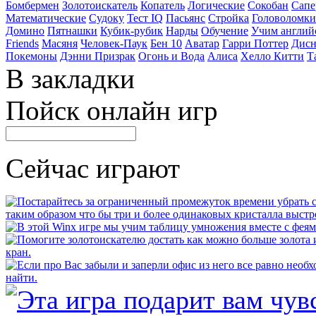
Бомбермен
Золотоискатель
Копатель
Логические
Сокобан
Сапе
Математические
Судоку
Тест IQ
Пасьянс
Стройка
Головоломки
Домино
Пятнашки
Кубик-рубик
Нарды
Обучение
Учим англий
Friends
Масяня
Человек-Паук
Бен 10
Аватар
Гарри Поттер
Дисн
Покемоны
Дэнни Призрак
Огонь и Вода
Алиса
Хелло Китти
Т
В закладки
Пойск онлайн игр
Сейчас играют