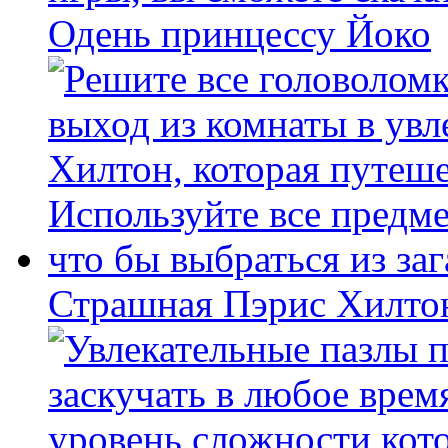
Одень принцессу Йоко
Страшная Пэрис Хилто