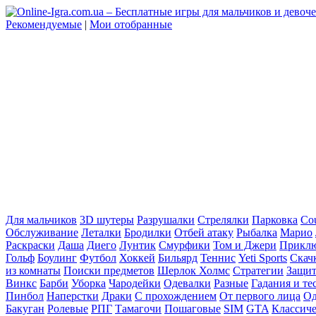
Рекомендуемые
|
Мои отобранные
Для мальчиков
3D шутеры
Разрушалки
Стрелялки
Парковка
Cou
Обслуживание
Леталки
Бродилки
Отбей атаку
Рыбалка
Марио
Раскраски
Даша
Диего
Лунтик
Смурфики
Том и Джери
Прикл
Гольф
Боулинг
Футбол
Хоккей
Бильярд
Теннис
Yeti Sports
Скач
из комнаты
Поиски предметов
Шерлок Холмс
Стратегии
Защит
Винкс
Барби
Уборка
Чародейки
Одевалки
Разные
Гадания и те
Пинбол
Наперстки
Драки
С прохождением
От первого лица
Од
Бакуган
Ролевые
РПГ
Тамагочи
Пошаговые
SIM
GTA
Классич