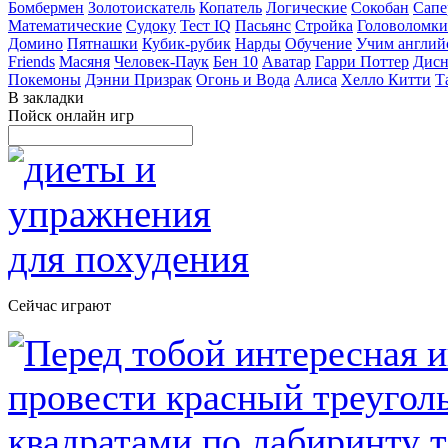
Бомбермен
Золотоискатель
Копатель
Логические
Сокобан
Сапе
Математические
Судоку
Тест IQ
Пасьянс
Стройка
Головоломки
Домино
Пятнашки
Кубик-рубик
Нарды
Обучение
Учим англий
Friends
Масяня
Человек-Паук
Бен 10
Аватар
Гарри Поттер
Дисн
Покемоны
Дэнни Призрак
Огонь и Вода
Алиса
Хелло Китти
Т
В закладки
Пойск онлайн игр
Сейчас играют