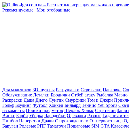
Рекомендуемые
|
Мои отобранные
Для мальчиков
3D шутеры
Разрушалки
Стрелялки
Парковка
Cou
Обслуживание
Леталки
Бродилки
Отбей атаку
Рыбалка
Марио
Раскраски
Даша
Диего
Лунтик
Смурфики
Том и Джери
Прикл
Гольф
Боулинг
Футбол
Хоккей
Бильярд
Теннис
Yeti Sports
Скач
из комнаты
Поиски предметов
Шерлок Холмс
Стратегии
Защит
Винкс
Барби
Уборка
Чародейки
Одевалки
Разные
Гадания и те
Пинбол
Наперстки
Драки
С прохождением
От первого лица
Од
Бакуган
Ролевые
РПГ
Тамагочи
Пошаговые
SIM
GTA
Классич