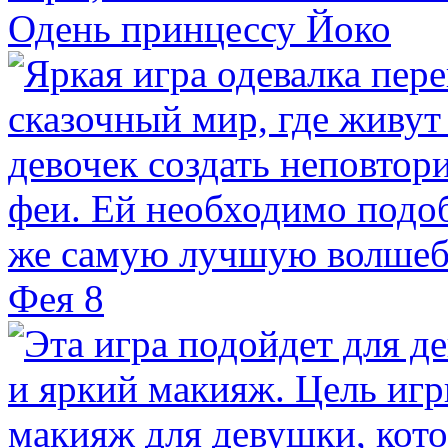
Одень принцессу Йоко
Фея 8