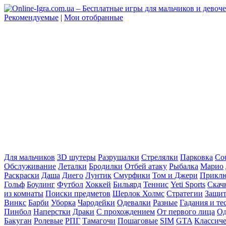
Рекомендуемые
|
Мои отобранные
Для мальчиков
3D шутеры
Разрушалки
Стрелялки
Парковка
Cou
Обслуживание
Леталки
Бродилки
Отбей атаку
Рыбалка
Марио
Раскраски
Даша
Диего
Лунтик
Смурфики
Том и Джери
Прикл
Гольф
Боулинг
Футбол
Хоккей
Бильярд
Теннис
Yeti Sports
Скач
из комнаты
Поиски предметов
Шерлок Холмс
Стратегии
Защит
Винкс
Барби
Уборка
Чародейки
Одевалки
Разные
Гадания и те
Пинбол
Наперстки
Драки
С прохождением
От первого лица
Од
Бакуган
Ролевые
РПГ
Тамагочи
Пошаговые
SIM
GTA
Классич