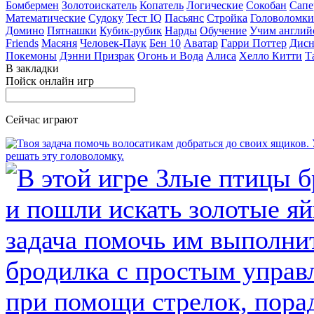
Бомбермен
Золотоискатель
Копатель
Логические
Сокобан
Сапе
Математические
Судоку
Тест IQ
Пасьянс
Стройка
Головоломки
Домино
Пятнашки
Кубик-рубик
Нарды
Обучение
Учим англий
Friends
Масяня
Человек-Паук
Бен 10
Аватар
Гарри Поттер
Дисн
Покемоны
Дэнни Призрак
Огонь и Вода
Алиса
Хелло Китти
Т
В закладки
Пойск онлайн игр
Сейчас играют