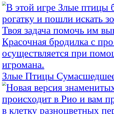
Злые Птицы Сумасшедше