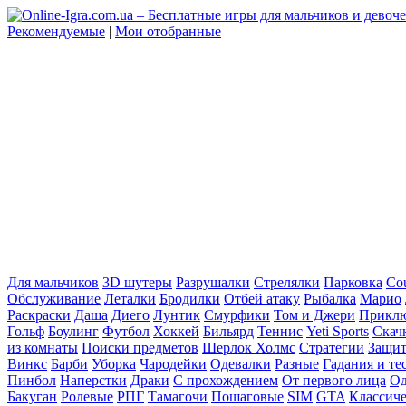
Рекомендуемые
|
Мои отобранные
Для мальчиков
3D шутеры
Разрушалки
Стрелялки
Парковка
Cou
Обслуживание
Леталки
Бродилки
Отбей атаку
Рыбалка
Марио
Раскраски
Даша
Диего
Лунтик
Смурфики
Том и Джери
Прикл
Гольф
Боулинг
Футбол
Хоккей
Бильярд
Теннис
Yeti Sports
Скач
из комнаты
Поиски предметов
Шерлок Холмс
Стратегии
Защит
Винкс
Барби
Уборка
Чародейки
Одевалки
Разные
Гадания и те
Пинбол
Наперстки
Драки
С прохождением
От первого лица
Од
Бакуган
Ролевые
РПГ
Тамагочи
Пошаговые
SIM
GTA
Классич