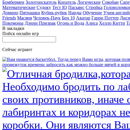
Бомбермен
Золотоискатель
Копатель
Логические
Сокобан
Сапе
Математические
Судоку
Тест IQ
Пасьянс
Стройка
Головоломки
Домино
Пятнашки
Кубик-рубик
Нарды
Обучение
Учим англий
Friends
Масяня
Человек-Паук
Бен 10
Аватар
Гарри Поттер
Дисн
Покемоны
Дэнни Призрак
Огонь и Вода
Алиса
Хелло Китти
Т
В закладки
Пойск онлайн игр
Сейчас играют