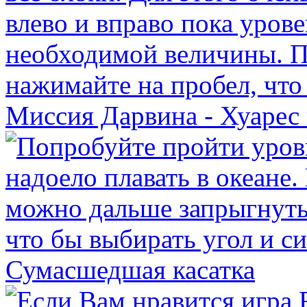
Миссия Дарвина - Хуарес 
Сумасшедшая касатка