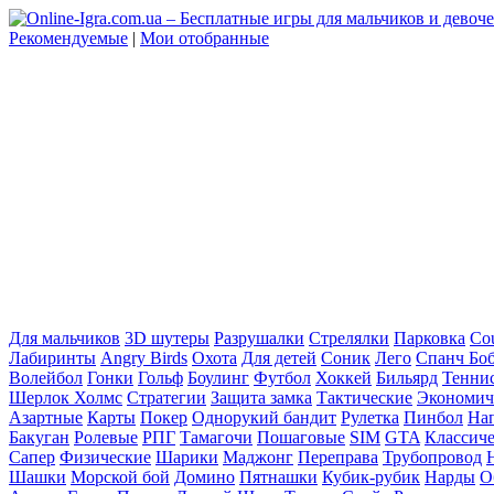
Рекомендуемые
|
Мои отобранные
Для мальчиков
3D шутеры
Разрушалки
Стрелялки
Парковка
Cou
Лабиринты
Angry Birds
Охота
Для детей
Соник
Лего
Спанч Бо
Волейбол
Гонки
Гольф
Боулинг
Футбол
Хоккей
Бильярд
Тенни
Шерлок Холмс
Стратегии
Защита замка
Тактические
Экономич
Азартные
Карты
Покер
Однорукий бандит
Рулетка
Пинбол
На
Бакуган
Ролевые
РПГ
Тамагочи
Пошаговые
SIM
GTA
Классич
Сапер
Физические
Шарики
Маджонг
Переправа
Трубопровод
Шашки
Морской бой
Домино
Пятнашки
Кубик-рубик
Нарды
О