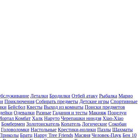
бслуживание
Леталки
Бродилки
Отбей атаку
Рыбалка
Марио
ри
Приключения
Собирать предметы
Детские игры
Спортивные
нки
Бейсбол
Квесты
Выход из комнаты
Поиски предметов
дейки
Одевалки
Разные
Гадания и тесты
Макияж
Поцелуи
Мортал Комбат
Халк
Наруто
Черепашки ниндзя
Xiao-Xiao
Бомбермен
Золотоискатель
Копатель
Логические
Сокобан
Головоломки
Настольные
Крестики-нолики
Пазлы
Шахматы
Приколы
Братц
Happy Tree Friends
Масяня
Человек-Паук
Бен 10