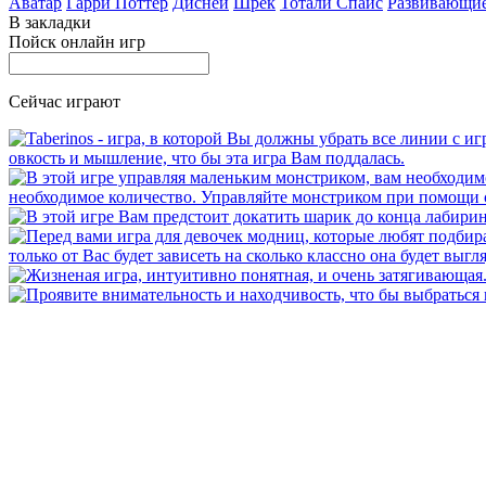
Аватар
Гарри Поттер
Дисней
Шрек
Тотали Спайс
Развивающи
В закладки
Пойск онлайн игр
Сейчас играют