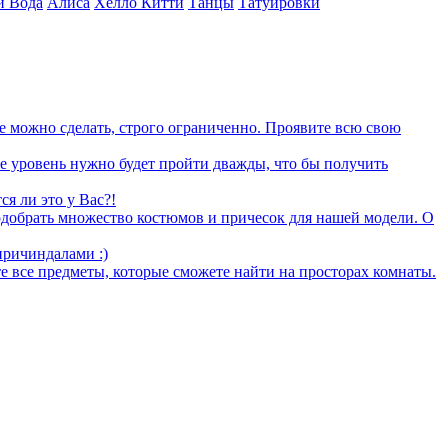
и Вода
Алиса
Хелло Китти
Танцы
Татуировки