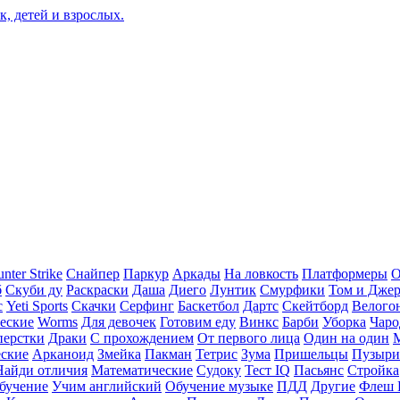
nter Strike
Снайпер
Паркур
Аркады
На ловкость
Платформеры
О
б
Скуби ду
Раскраски
Даша
Диего
Лунтик
Смурфики
Том и Дже
с
Yeti Sports
Скачки
Серфинг
Баскетбол
Дартс
Скейтборд
Велого
еские
Worms
Для девочек
Готовим еду
Винкс
Барби
Уборка
Чаро
перстки
Драки
С прохождением
От первого лица
Один на один
еские
Арканоид
Змейка
Пакман
Тетрис
Зума
Пришельцы
Пузыри
Найди отличия
Математические
Судоку
Тест IQ
Пасьянс
Стройка
бучение
Учим английский
Обучение музыке
ПДД
Другие
Флеш 