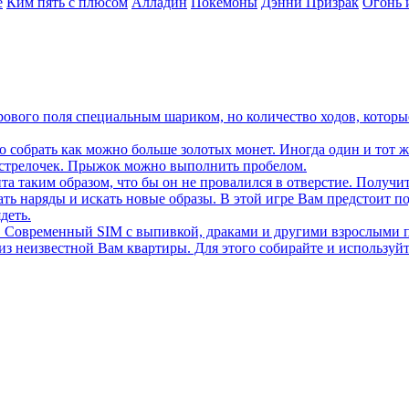
е
Ким пять с плюсом
Алладин
Покемоны
Дэнни Призрак
Огонь 