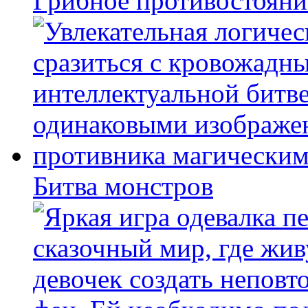
Грибное противостояни
Битва монстров