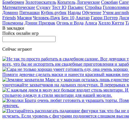
Бомбермен
Золотоискатель
Копатель
Логические
Сокобан
Сапе
Математические
Судоку
Тест IQ
Пасьянс
Стройка
Головоломки
Домино
Пятнашки
Кубик-рубик
Нарды
Обучение
Учим англий
Friends
Масяня
Человек-Паук
Бен 10
Аватар
Гарри Поттер
Дисн
Покемоны
Дэнни Призрак
Огонь и Вода
Алиса
Хелло Китти
Т
В закладки
Пойск онлайн игр
Сейчас играют