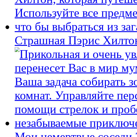
Страшная Пэрис Хилто
Мои немертвые соседи