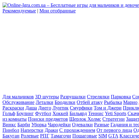
Рекомендуемые
|
Мои отобранные
Для мальчиков
3D шутеры
Разрушалки
Стрелялки
Парковка
Cou
Обслуживание
Леталки
Бродилки
Отбей атаку
Рыбалка
Марио
Раскраски
Даша
Диего
Лунтик
Смурфики
Том и Джери
Прикл
Гольф
Боулинг
Футбол
Хоккей
Бильярд
Теннис
Yeti Sports
Скач
из комнаты
Поиски предметов
Шерлок Холмс
Стратегии
Защит
Винкс
Барби
Уборка
Чародейки
Одевалки
Разные
Гадания и те
Пинбол
Наперстки
Драки
С прохождением
От первого лица
Од
Бакуган
Ролевые
РПГ
Тамагочи
Пошаговые
SIM
GTA
Классич