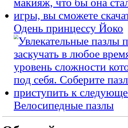
Одень принцессу Йоко
Велосипедные пазлы