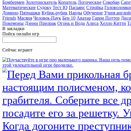
Бомбермен
Золотоискатель
Копатель
Логические
Сокобан
Сапе
Математические
Судоку
Тест IQ
Пасьянс
Стройка
Головоломки
Домино
Пятнашки
Кубик-рубик
Нарды
Обучение
Учим англий
Friends
Масяня
Человек-Паук
Бен 10
Аватар
Гарри Поттер
Дисн
Покемоны
Дэнни Призрак
Огонь и Вода
Алиса
Хелло Китти
Т
В закладки
Пойск онлайн игр
Сейчас играют