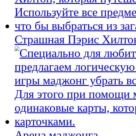
Страшная Пэрис Хилто
Арена маджонга