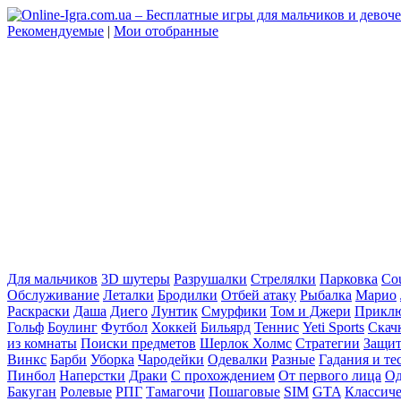
Рекомендуемые
|
Мои отобранные
Для мальчиков
3D шутеры
Разрушалки
Стрелялки
Парковка
Cou
Обслуживание
Леталки
Бродилки
Отбей атаку
Рыбалка
Марио
Раскраски
Даша
Диего
Лунтик
Смурфики
Том и Джери
Прикл
Гольф
Боулинг
Футбол
Хоккей
Бильярд
Теннис
Yeti Sports
Скач
из комнаты
Поиски предметов
Шерлок Холмс
Стратегии
Защит
Винкс
Барби
Уборка
Чародейки
Одевалки
Разные
Гадания и те
Пинбол
Наперстки
Драки
С прохождением
От первого лица
Од
Бакуган
Ролевые
РПГ
Тамагочи
Пошаговые
SIM
GTA
Классич