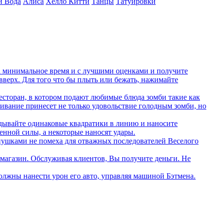
и Вода
Алиса
Хелло Китти
Танцы
Татуировки