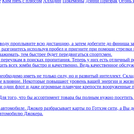
е
Ким пять с плюсом
Алладин
Покемоны
Дэнни Призрак
Огонь 