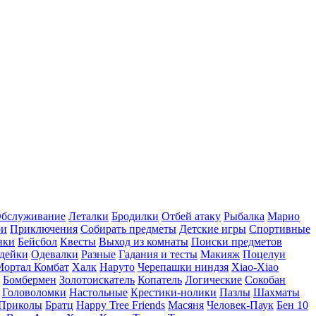
бслуживание
Леталки
Бродилки
Отбей атаку
Рыбалка
Марио
ри
Приключения
Собирать предметы
Детские игры
Спортивные
нки
Бейсбол
Квесты
Выход из комнаты
Поиски предметов
дейки
Одевалки
Разные
Гадания и тесты
Макияж
Поцелуи
Мортал Комбат
Халк
Наруто
Черепашки ниндзя
Xiao-Xiao
Бомбермен
Золотоискатель
Копатель
Логические
Сокобан
Головоломки
Настольные
Крестики-нолики
Пазлы
Шахматы
Приколы
Братц
Happy Tree Friends
Масяня
Человек-Паук
Бен 10