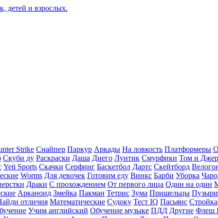
nter Strike
Снайпер
Паркур
Аркады
На ловкость
Платформеры
О
б
Скуби ду
Раскраски
Даша
Диего
Лунтик
Смурфики
Том и Дже
с
Yeti Sports
Скачки
Серфинг
Баскетбол
Дартс
Скейтборд
Велого
еские
Worms
Для девочек
Готовим еду
Винкс
Барби
Уборка
Чаро
перстки
Драки
С прохождением
От первого лица
Один на один
еские
Арканоид
Змейка
Пакман
Тетрис
Зума
Пришельцы
Пузыри
Найди отличия
Математические
Судоку
Тест IQ
Пасьянс
Стройка
бучение
Учим английский
Обучение музыке
ПДД
Другие
Флеш 