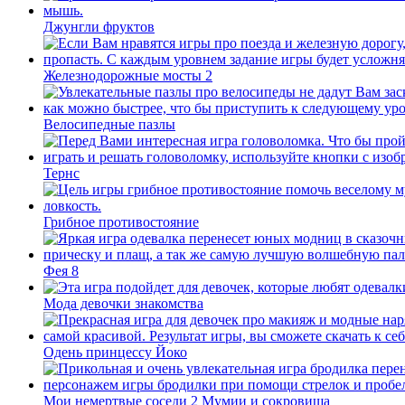
Джунгли фруктов
Железнодорожные мосты 2
Велосипедные пазлы
Тернс
Грибное противостояние
Фея 8
Мода девочки знакомства
Одень принцессу Йоко
Мои немертвые соседи 2 Мумии и сокровища