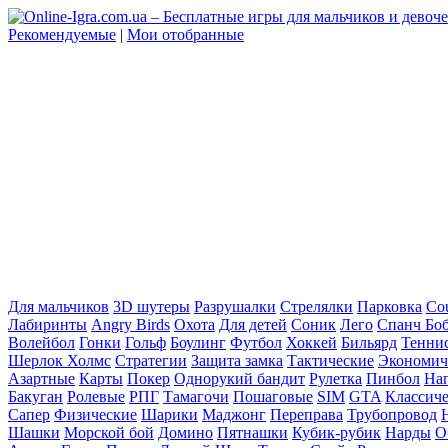
Рекомендуемые
|
Мои отобранные
Для мальчиков
3D шутеры
Разрушалки
Стрелялки
Парковка
Cou
Лабиринты
Angry Birds
Охота
Для детей
Соник
Лего
Спанч Бо
Волейбол
Гонки
Гольф
Боулинг
Футбол
Хоккей
Бильярд
Тенни
Шерлок Холмс
Стратегии
Защита замка
Тактические
Экономич
Азартные
Карты
Покер
Однорукий бандит
Рулетка
Пинбол
На
Бакуган
Ролевые
РПГ
Тамагочи
Пошаговые
SIM
GTA
Классич
Сапер
Физические
Шарики
Маджонг
Переправа
Трубопровод
Шашки
Морской бой
Домино
Пятнашки
Кубик-рубик
Нарды
О