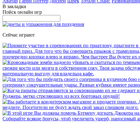
Аватар
Гарри Поттер
Дисней
Шрек
Тотали Спайс
Развивающи
В закладки
Пойск онлайн игр
Сейчас играют