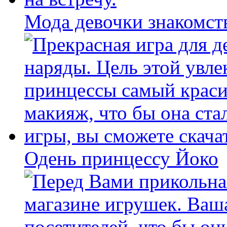
Мода девочки знакомст
Одень принцессу Йоко