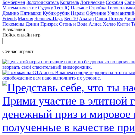
Бомбермен
Золотоискатель
Копатель
Логические
Сокобан
Сапе
Математические
Судоку
Тест IQ
Пасьянс
Стройка
Головоломки
Домино
Пятнашки
Кубик-рубик
Нарды
Обучение
Учим англий
Friends
Масяня
Человек-Паук
Бен 10
Аватар
Гарри Поттер
Дисн
Покемоны
Дэнни Призрак
Огонь и Вода
Алиса
Хелло Китти
Т
В закладки
Пойск онлайн игр
Сейчас играют