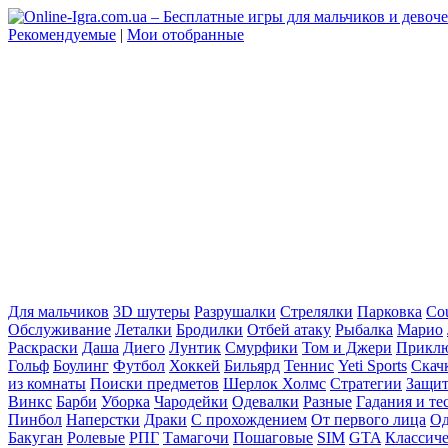
Рекомендуемые
|
Мои отобранные
Для мальчиков
3D шутеры
Разрушалки
Стрелялки
Парковка
Cou
Обслуживание
Леталки
Бродилки
Отбей атаку
Рыбалка
Марио
Раскраски
Даша
Диего
Лунтик
Смурфики
Том и Джери
Прикл
Гольф
Боулинг
Футбол
Хоккей
Бильярд
Теннис
Yeti Sports
Скач
из комнаты
Поиски предметов
Шерлок Холмс
Стратегии
Защит
Винкс
Барби
Уборка
Чародейки
Одевалки
Разные
Гадания и те
Пинбол
Наперстки
Драки
С прохождением
От первого лица
Од
Бакуган
Ролевые
РПГ
Тамагочи
Пошаговые
SIM
GTA
Классич