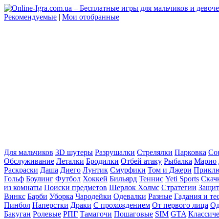
Рекомендуемые
|
Мои отобранные
Для мальчиков
3D шутеры
Разрушалки
Стрелялки
Парковка
Cou
Обслуживание
Леталки
Бродилки
Отбей атаку
Рыбалка
Марио
Раскраски
Даша
Диего
Лунтик
Смурфики
Том и Джери
Прикл
Гольф
Боулинг
Футбол
Хоккей
Бильярд
Теннис
Yeti Sports
Скач
из комнаты
Поиски предметов
Шерлок Холмс
Стратегии
Защит
Винкс
Барби
Уборка
Чародейки
Одевалки
Разные
Гадания и те
Пинбол
Наперстки
Драки
С прохождением
От первого лица
Од
Бакуган
Ролевые
РПГ
Тамагочи
Пошаговые
SIM
GTA
Классич