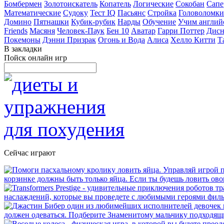
Бомбермен
Золотоискатель
Копатель
Логические
Сокобан
Сапе
Математические
Судоку
Тест IQ
Пасьянс
Стройка
Головоломки
Домино
Пятнашки
Кубик-рубик
Нарды
Обучение
Учим англий
Friends
Масяня
Человек-Паук
Бен 10
Аватар
Гарри Поттер
Дисн
Покемоны
Дэнни Призрак
Огонь и Вода
Алиса
Хелло Китти
Т
В закладки
Пойск онлайн игр
Сейчас играют