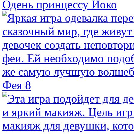
Одень принцессу Йоко
Фея 8