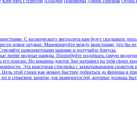
е
Ким пять с плюсом
Алладин
Покемоны
Дэнни Призрак
Огонь 