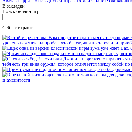
Аватар
Гарри Поттер
Дисней
Шрек
Тотали Спайс
Развивающи
В закладки
Пойск онлайн игр
Сейчас играют