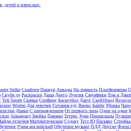
nter Strike
Снайпер
Паркур
Аркады
На ловкость
Платформеры
О
б
Скуби ду
Раскраски
Даша
Диего
Лунтик
Смурфики
Том и Дже
с
Yeti Sports
Скачки
Серфинг
Баскетбол
Дартс
Скейтборд
Велого
еские
Worms
Для девочек
Готовим еду
Винкс
Барби
Уборка
Чаро
перстки
Драки
С прохождением
От первого лица
Один на один
еские
Арканоид
Змейка
Пакман
Тетрис
Зума
Пришельцы
Пузыри
Найди отличия
Математические
Судоку
Тест IQ
Пасьянс
Стройка
бучение
Учим английский
Обучение музыке
ПДД
Другие
Флеш 