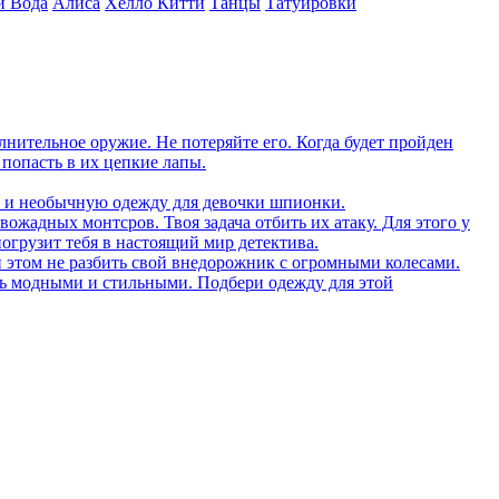
и Вода
Алиса
Хелло Китти
Танцы
Татуировки