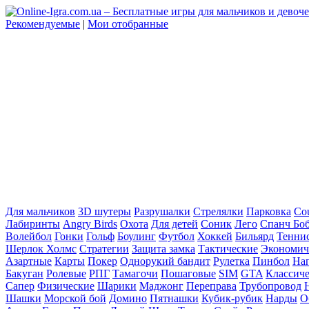
Рекомендуемые
|
Мои отобранные
Для мальчиков
3D шутеры
Разрушалки
Стрелялки
Парковка
Cou
Лабиринты
Angry Birds
Охота
Для детей
Соник
Лего
Спанч Бо
Волейбол
Гонки
Гольф
Боулинг
Футбол
Хоккей
Бильярд
Тенни
Шерлок Холмс
Стратегии
Защита замка
Тактические
Экономич
Азартные
Карты
Покер
Однорукий бандит
Рулетка
Пинбол
На
Бакуган
Ролевые
РПГ
Тамагочи
Пошаговые
SIM
GTA
Классич
Сапер
Физические
Шарики
Маджонг
Переправа
Трубопровод
Шашки
Морской бой
Домино
Пятнашки
Кубик-рубик
Нарды
О