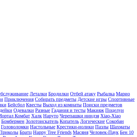
бслуживание
Леталки
Бродилки
Отбей атаку
Рыбалка
Марио
ри
Приключения
Собирать предметы
Детские игры
Спортивные
нки
Бейсбол
Квесты
Выход из комнаты
Поиски предметов
дейки
Одевалки
Разные
Гадания и тесты
Макияж
Поцелуи
Мортал Комбат
Халк
Наруто
Черепашки ниндзя
Xiao-Xiao
Бомбермен
Золотоискатель
Копатель
Логические
Сокобан
Головоломки
Настольные
Крестики-нолики
Пазлы
Шахматы
Приколы
Братц
Happy Tree Friends
Масяня
Человек-Паук
Бен 10