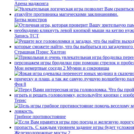
Арена маджонга
Битва монстров
Запись ТСТ
Страшная Пэрис Хилтон
Мои немертвые соседи 2 Мумии и сокровища
Фея 8
Тернс
Грибное противостояние
Железнодорожные мосты 2