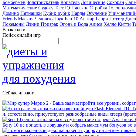
Бомбермен
Золотоискатель
Копатель
Логические
Сокобан
Сапе
Математические
Судоку
Тест IQ
Пасьянс
Стройка
Головоломки
Домино
Пятнашки
Кубик-рубик
Нарды
Обучение
Учим англий
Friends
Масяня
Человек-Паук
Бен 10
Аватар
Гарри Поттер
Дисн
Покемоны
Дэнни Призрак
Огонь и Вода
Алиса
Хелло Китти
Т
В закладки
Пойск онлайн игр
Сейчас играют