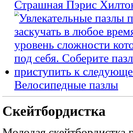
Страшная Пэрис Хилто
Велосипедные пазлы
Скейтбордистка
Молодая скейтбордистка г