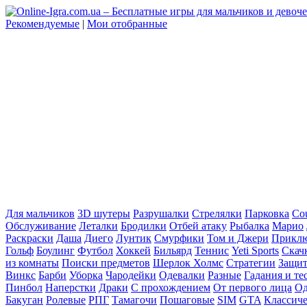
Рекомендуемые
|
Мои отобранные
Для мальчиков
3D шутеры
Разрушалки
Стрелялки
Парковка
Cou
Обслуживание
Леталки
Бродилки
Отбей атаку
Рыбалка
Марио
Раскраски
Даша
Диего
Лунтик
Смурфики
Том и Джери
Прикл
Гольф
Боулинг
Футбол
Хоккей
Бильярд
Теннис
Yeti Sports
Скач
из комнаты
Поиски предметов
Шерлок Холмс
Стратегии
Защит
Винкс
Барби
Уборка
Чародейки
Одевалки
Разные
Гадания и те
Пинбол
Наперстки
Драки
С прохождением
От первого лица
Од
Бакуган
Ролевые
РПГ
Тамагочи
Пошаговые
SIM
GTA
Классич