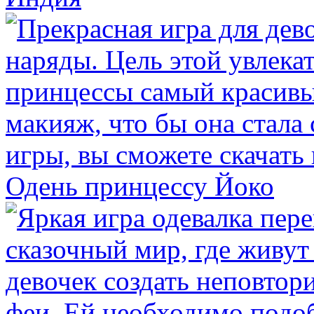
Одень принцессу Йоко