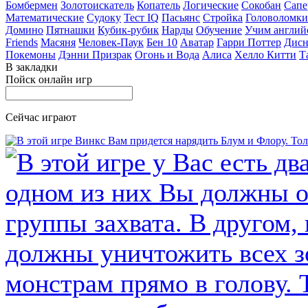
Бомбермен
Золотоискатель
Копатель
Логические
Сокобан
Сапе
Математические
Судоку
Тест IQ
Пасьянс
Стройка
Головоломки
Домино
Пятнашки
Кубик-рубик
Нарды
Обучение
Учим англий
Friends
Масяня
Человек-Паук
Бен 10
Аватар
Гарри Поттер
Дисн
Покемоны
Дэнни Призрак
Огонь и Вода
Алиса
Хелло Китти
Т
В закладки
Пойск онлайн игр
Сейчас играют