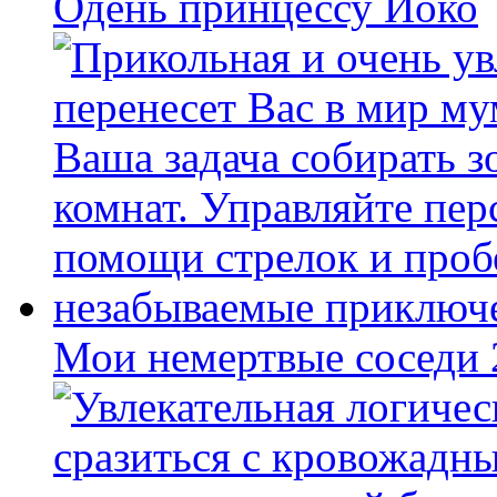
Одень принцессу Йоко
Мои немертвые соседи