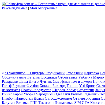
Рекомендуемые
|
Мои отобранные
Для мальчиков
3D шутеры
Разрушалки
Стрелялки
Парковка
Cou
Обслуживание
Леталки
Бродилки
Отбей атаку
Рыбалка
Марио
Раскраски
Даша
Диего
Лунтик
Смурфики
Том и Джери
Прикл
Гольф
Боулинг
Футбол
Хоккей
Бильярд
Теннис
Yeti Sports
Скач
из комнаты
Поиски предметов
Шерлок Холмс
Стратегии
Защит
Винкс
Барби
Уборка
Чародейки
Одевалки
Разные
Гадания и те
Пинбол
Наперстки
Драки
С прохождением
От первого лица
Од
Бакуган
Ролевые
РПГ
Тамагочи
Пошаговые
SIM
GTA
Классич