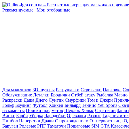
Рекомендуемые
|
Мои отобранные
Для мальчиков
3D шутеры
Разрушалки
Стрелялки
Парковка
Cou
Обслуживание
Леталки
Бродилки
Отбей атаку
Рыбалка
Марио
Раскраски
Даша
Диего
Лунтик
Смурфики
Том и Джери
Прикл
Гольф
Боулинг
Футбол
Хоккей
Бильярд
Теннис
Yeti Sports
Скач
из комнаты
Поиски предметов
Шерлок Холмс
Стратегии
Защит
Винкс
Барби
Уборка
Чародейки
Одевалки
Разные
Гадания и те
Пинбол
Наперстки
Драки
С прохождением
От первого лица
Од
Бакуган
Ролевые
РПГ
Тамагочи
Пошаговые
SIM
GTA
Классич