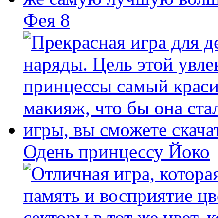
Фея 8
Одень принцессу Йоко