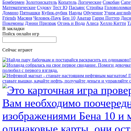
Бомбермен
Золотоискатель
Копатель
Логические
Сокобан
Сапе
Математические
Судоку
Тест IQ
Пасьянс
Стройка
Головоломки
Домино
Пятнашки
Кубик-рубик
Нарды
Обучение
Учим англий
Friends
Масяня
Человек-Паук
Бен 10
Аватар
Гарри Поттер
Дисн
Покемоны
Дэнни Призрак
Огонь и Вода
Алиса
Хелло Китти
Т
В закладки
Пойск онлайн игр
Сейчас играют