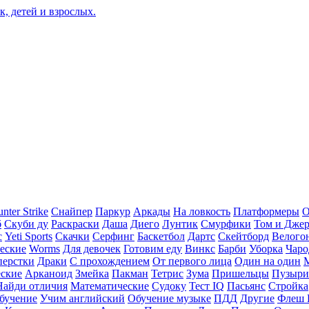
nter Strike
Снайпер
Паркур
Аркады
На ловкость
Платформеры
О
б
Скуби ду
Раскраски
Даша
Диего
Лунтик
Смурфики
Том и Дже
с
Yeti Sports
Скачки
Серфинг
Баскетбол
Дартс
Скейтборд
Велого
еские
Worms
Для девочек
Готовим еду
Винкс
Барби
Уборка
Чаро
перстки
Драки
С прохождением
От первого лица
Один на один
еские
Арканоид
Змейка
Пакман
Тетрис
Зума
Пришельцы
Пузыри
Найди отличия
Математические
Судоку
Тест IQ
Пасьянс
Стройка
бучение
Учим английский
Обучение музыке
ПДД
Другие
Флеш 