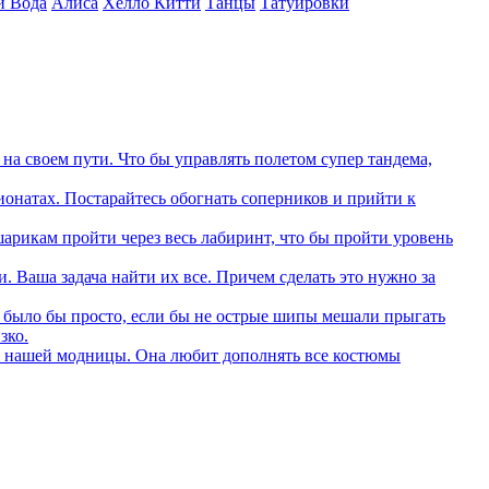
и Вода
Алиса
Хелло Китти
Танцы
Татуировки