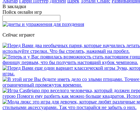
Аватар
Гарри Поттер
Дисней
Шрек
Тотали Спайс
Развивающи
В закладки
Пойск онлайн игр
Сейчас играют