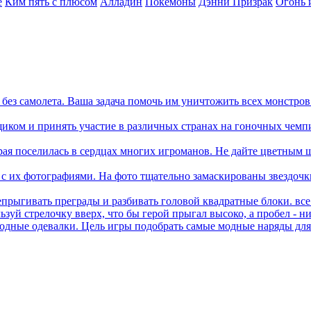
е
Ким пять с плюсом
Алладин
Покемоны
Дэнни Призрак
Огонь 