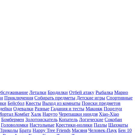
бслуживание
Леталки
Бродилки
Отбей атаку
Рыбалка
Марио
ри
Приключения
Собирать предметы
Детские игры
Спортивные
нки
Бейсбол
Квесты
Выход из комнаты
Поиски предметов
дейки
Одевалки
Разные
Гадания и тесты
Макияж
Поцелуи
Мортал Комбат
Халк
Наруто
Черепашки ниндзя
Xiao-Xiao
Бомбермен
Золотоискатель
Копатель
Логические
Сокобан
Головоломки
Настольные
Крестики-нолики
Пазлы
Шахматы
Приколы
Братц
Happy Tree Friends
Масяня
Человек-Паук
Бен 10