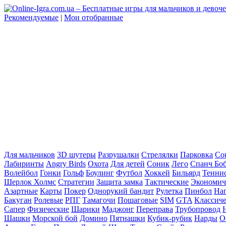
Рекомендуемые
|
Мои отобранные
Для мальчиков
3D шутеры
Разрушалки
Стрелялки
Парковка
Cou
Лабиринты
Angry Birds
Охота
Для детей
Соник
Лего
Спанч Бо
Волейбол
Гонки
Гольф
Боулинг
Футбол
Хоккей
Бильярд
Тенни
Шерлок Холмс
Стратегии
Защита замка
Тактические
Экономич
Азартные
Карты
Покер
Однорукий бандит
Рулетка
Пинбол
На
Бакуган
Ролевые
РПГ
Тамагочи
Пошаговые
SIM
GTA
Классич
Сапер
Физические
Шарики
Маджонг
Переправа
Трубопровод
Шашки
Морской бой
Домино
Пятнашки
Кубик-рубик
Нарды
О