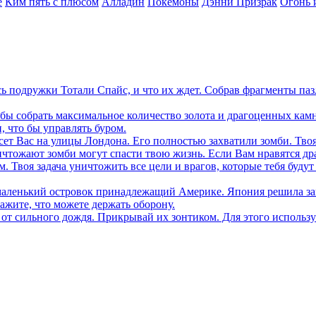
е
Ким пять с плюсом
Алладин
Покемоны
Дэнни Призрак
Огонь 