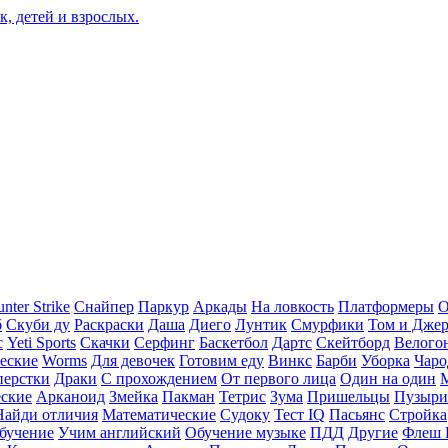
nter Strike
Снайпер
Паркур
Аркады
На ловкость
Платформеры
О
б
Скуби ду
Раскраски
Даша
Диего
Лунтик
Смурфики
Том и Дже
с
Yeti Sports
Скачки
Серфинг
Баскетбол
Дартс
Скейтборд
Велого
еские
Worms
Для девочек
Готовим еду
Винкс
Барби
Уборка
Чаро
перстки
Драки
С прохождением
От первого лица
Один на один
еские
Арканоид
Змейка
Пакман
Тетрис
Зума
Пришельцы
Пузыри
Найди отличия
Математические
Судоку
Тест IQ
Пасьянс
Стройка
бучение
Учим английский
Обучение музыке
ПДД
Другие
Флеш 