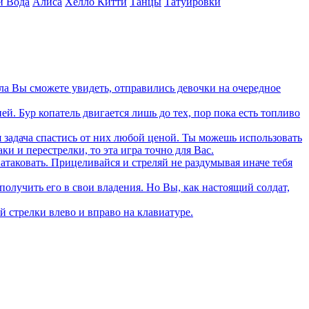
и Вода
Алиса
Хелло Китти
Танцы
Татуировки