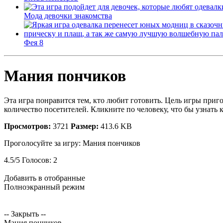
Мода девочки знакомства
Фея 8
Мания пончиков
Эта игра понравится тем, кто любит готовить. Цель игры при
количество посетителей. Кликните по человеку, что бы узнать 
Просмотров:
3721
Размер:
413.6 KB
Проголосуйте за игру:
Мания пончиков
4.5
/
5
Голосов:
2
Добавить в отобранные
Полноэкранный режим
-- Закрыть --
Мания пончиков