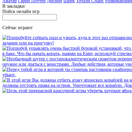
Аватар
Гарри Поттер
Дисней
Шрек
Тотали Спайс
Развивающи
В закладки
Пойск онлайн игр
Сейчас играют