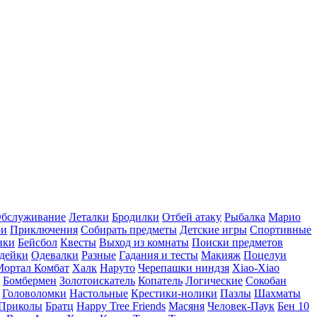
бслуживание
Леталки
Бродилки
Отбей атаку
Рыбалка
Марио
ри
Приключения
Собирать предметы
Детские игры
Спортивные
нки
Бейсбол
Квесты
Выход из комнаты
Поиски предметов
дейки
Одевалки
Разные
Гадания и тесты
Макияж
Поцелуи
Мортал Комбат
Халк
Наруто
Черепашки ниндзя
Xiao-Xiao
Бомбермен
Золотоискатель
Копатель
Логические
Сокобан
Головоломки
Настольные
Крестики-нолики
Пазлы
Шахматы
Приколы
Братц
Happy Tree Friends
Масяня
Человек-Паук
Бен 10