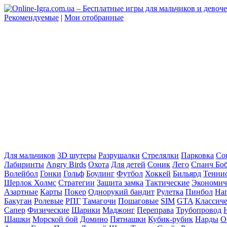
Рекомендуемые
|
Мои отобранные
Для мальчиков
3D шутеры
Разрушалки
Стрелялки
Парковка
Cou
Лабиринты
Angry Birds
Охота
Для детей
Соник
Лего
Спанч Бо
Волейбол
Гонки
Гольф
Боулинг
Футбол
Хоккей
Бильярд
Тенни
Шерлок Холмс
Стратегии
Защита замка
Тактические
Экономич
Азартные
Карты
Покер
Однорукий бандит
Рулетка
Пинбол
На
Бакуган
Ролевые
РПГ
Тамагочи
Пошаговые
SIM
GTA
Классич
Сапер
Физические
Шарики
Маджонг
Переправа
Трубопровод
Шашки
Морской бой
Домино
Пятнашки
Кубик-рубик
Нарды
О