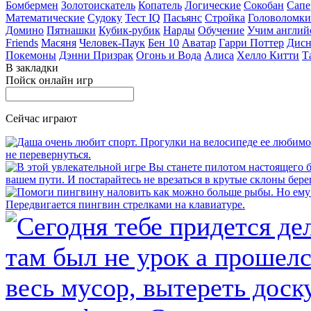
Бомбермен
Золотоискатель
Копатель
Логические
Сокобан
Сапе
Математические
Судоку
Тест IQ
Пасьянс
Стройка
Головоломки
Домино
Пятнашки
Кубик-рубик
Нарды
Обучение
Учим англий
Friends
Масяня
Человек-Паук
Бен 10
Аватар
Гарри Поттер
Дисн
Покемоны
Дэнни Призрак
Огонь и Вода
Алиса
Хелло Китти
Т
В закладки
Пойск онлайн игр
Сейчас играют