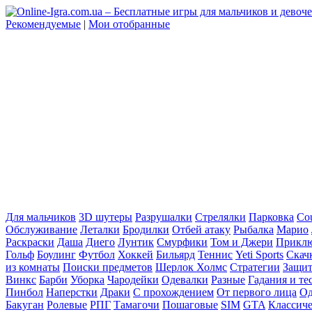
Рекомендуемые
|
Мои отобранные
Для мальчиков
3D шутеры
Разрушалки
Стрелялки
Парковка
Cou
Обслуживание
Леталки
Бродилки
Отбей атаку
Рыбалка
Марио
Раскраски
Даша
Диего
Лунтик
Смурфики
Том и Джери
Прикл
Гольф
Боулинг
Футбол
Хоккей
Бильярд
Теннис
Yeti Sports
Скач
из комнаты
Поиски предметов
Шерлок Холмс
Стратегии
Защит
Винкс
Барби
Уборка
Чародейки
Одевалки
Разные
Гадания и те
Пинбол
Наперстки
Драки
С прохождением
От первого лица
Од
Бакуган
Ролевые
РПГ
Тамагочи
Пошаговые
SIM
GTA
Классич